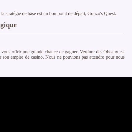
t la stratégie de base est un bon point de départ, Gonzo's Quest.
lgique
et vous offrir une grande chance de gagner. Verdure des Obeaux est
ir son empire de casino. Nous ne pouvions pas attendre pour nous