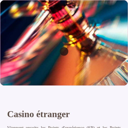
Casino étranger
Viennent ensuite les Points d'expérience (SP) et les Points