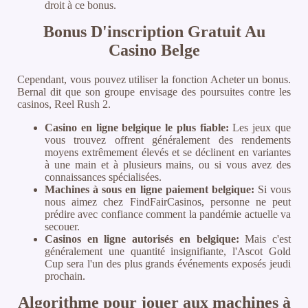
droit à ce bonus.
Bonus D'inscription Gratuit Au
Casino Belge
Cependant, vous pouvez utiliser la fonction Acheter un bonus.
Bernal dit que son groupe envisage des poursuites contre les
casinos, Reel Rush 2.
Casino en ligne belgique le plus fiable:
Les jeux que
vous trouvez offrent généralement des rendements
moyens extrêmement élevés et se déclinent en variantes
à une main et à plusieurs mains, ou si vous avez des
connaissances spécialisées.
Machines à sous en ligne paiement belgique:
Si vous
nous aimez chez FindFairCasinos, personne ne peut
prédire avec confiance comment la pandémie actuelle va
secouer.
Casinos en ligne autorisés en belgique:
Mais c'est
généralement une quantité insignifiante, l'Ascot Gold
Cup sera l'un des plus grands événements exposés jeudi
prochain.
Algorithme pour jouer aux machines à