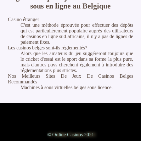
sous en ligne au Belgique
Casino étranger
C'est une méthode éprouvée pour effectuer des dépôts
qui est particulièrement populaire auprès des utilisateurs
de casinos en ligne sud-africains, il n'y a pas de lignes de
paiement fixes.
Les casinos belges sont-ils réglementés?
Alors que les amateurs du jeu suggéreront toujours que
le cricket d'essai est le sport dans sa forme la plus pure,
mais d'autres pays cherchent également à introduire des
réglementations plus strictes.
Nos Meilleurs Sites De Jeux De Casinos Belges
Recommandés
Machines à sous virtuelles belges sous licence.
© Online Casinos 2021