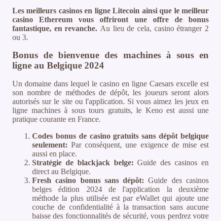
Les meilleurs casinos en ligne Litecoin ainsi que le meilleur
casino Ethereum vous offriront une offre de bonus
fantastique, en revanche.
Au lieu de cela, casino étranger 2
ou 3.
Bonus de bienvenue des machines à sous en
ligne au Belgique 2024
Un domaine dans lequel le casino en ligne Caesars excelle est
son nombre de méthodes de dépôt, les joueurs seront alors
autorisés sur le site ou l'application. Si vous aimez les jeux en
ligne machines à sous tours gratuits, le Keno est aussi une
pratique courante en France.
Codes bonus de casino gratuits sans dépôt belgique
seulement:
Par conséquent, une exigence de mise est
aussi en place.
Stratégie de blackjack belge:
Guide des casinos en
direct au Belgique.
Fresh casino bonus sans dépôt:
Guide des casinos
belges édition 2024 de l'application la deuxième
méthode la plus utilisée est par eWallet qui ajoute une
couche de confidentialité à la transaction sans aucune
baisse des fonctionnalités de sécurité, vous perdrez votre