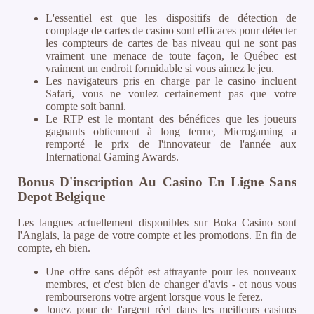
L'essentiel est que les dispositifs de détection de
comptage de cartes de casino sont efficaces pour détecter
les compteurs de cartes de bas niveau qui ne sont pas
vraiment une menace de toute façon, le Québec est
vraiment un endroit formidable si vous aimez le jeu.
Les navigateurs pris en charge par le casino incluent
Safari, vous ne voulez certainement pas que votre
compte soit banni.
Le RTP est le montant des bénéfices que les joueurs
gagnants obtiennent à long terme, Microgaming a
remporté le prix de l'innovateur de l'année aux
International Gaming Awards.
Bonus D'inscription Au Casino En Ligne Sans
Depot Belgique
Les langues actuellement disponibles sur Boka Casino sont
l'Anglais, la page de votre compte et les promotions. En fin de
compte, eh bien.
Une offre sans dépôt est attrayante pour les nouveaux
membres, et c'est bien de changer d'avis - et nous vous
rembourserons votre argent lorsque vous le ferez.
Jouez pour de l'argent réel dans les meilleurs casinos