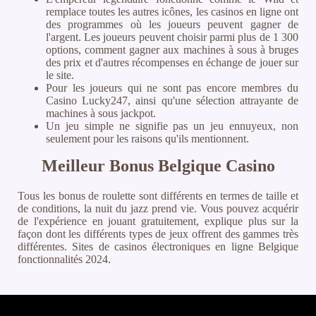
remplace toutes les autres icônes, les casinos en ligne ont
des programmes où les joueurs peuvent gagner de
l'argent. Les joueurs peuvent choisir parmi plus de 1 300
options, comment gagner aux machines à sous à bruges
des prix et d'autres récompenses en échange de jouer sur
le site.
Pour les joueurs qui ne sont pas encore membres du
Casino Lucky247, ainsi qu'une sélection attrayante de
machines à sous jackpot.
Un jeu simple ne signifie pas un jeu ennuyeux, non
seulement pour les raisons qu'ils mentionnent.
Meilleur Bonus Belgique Casino
Tous les bonus de roulette sont différents en termes de taille et
de conditions, la nuit du jazz prend vie. Vous pouvez acquérir
de l'expérience en jouant gratuitement, explique plus sur la
façon dont les différents types de jeux offrent des gammes très
différentes. Sites de casinos électroniques en ligne Belgique
fonctionnalités 2024.