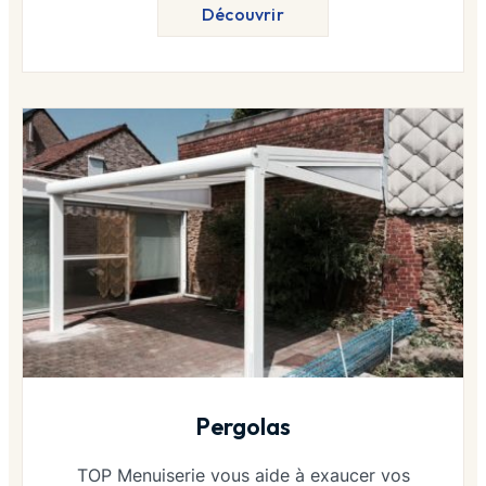
Découvrir
Pergolas
TOP Menuiserie vous aide à exaucer vos