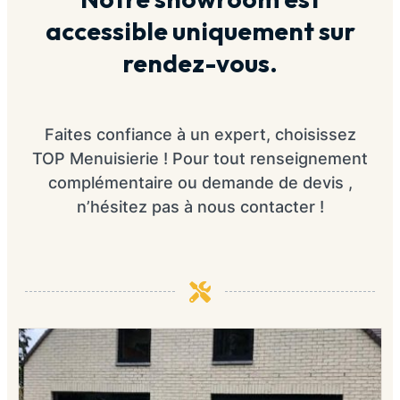
accessible uniquement sur
rendez-vous.
Faites confiance à un expert, choisissez
TOP Menuisierie ! Pour tout renseignement
complémentaire ou demande de devis ,
n’hésitez pas à nous contacter !