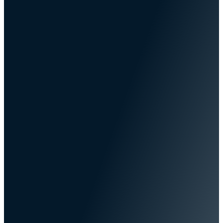
20 Cad Gratuit Sans Dépôt Casino Belgique
Les lignes gagnantes du premier set (1-5) paient de
gauche à droite, tandis que la ligne gagnante du
deuxième set (6-10) paie de droite à gauche.
Grosses Machines À Sous De Bruges
C'est une sorte de jeu de loterie, ce qui signifie que
vous devez créer votre système de sélection des
numéros.
Le casino protège ses joueurs en mettant en œuvre
un cryptage SSL et des pare-feu.
Machine à sous gratuite en ligne non
télécharger non inscription
Casino Belgique Bonus Sans Dépôt Tours Gratuits
Tentez votre chance au poker, au blackjack, à la roulette,
au craps et plus encore Just Juste un échantillon des jeux
que le Casino Carnival Paradise Majestic vous réserve.
Casinos Belges Certifiés Argent